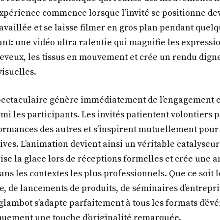
expérience commence lorsque l’invité se positionne deva
availlée et se laisse filmer en gros plan pendant quel
sant: une vidéo ultra ralentie qui magnifie les expressio
veux, les tissus en mouvement et crée un rendu digne
isuelles.
pectaculaire génère immédiatement de l’engagement e
i les participants. Les invités patientent volontiers p
ormances des autres et s’inspirent mutuellement pour
ives. L’animation devient ainsi un véritable catalyseur
rise la glace lors de réceptions formelles et crée une
s les contextes les plus professionnels. Que ce soit lo
ge, de lancements de produits, de séminaires d’entrepri
 glambot s’adapte parfaitement à tous les formats d’év
quement une touche d’originalité remarquée.