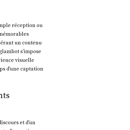
imple réception ou
s mémorables
nérant un contenu
 glambot s’impose
rience visuelle
ps d’une captation
nts
iscours et d’un