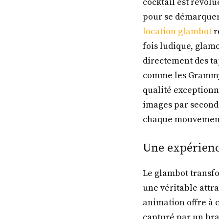
cocktail est révol
pour se démarquer
location glambot
r
fois ludique, glam
directement des ta
comme les Grammy 
qualité exceptionn
images par second
chaque mouvement,
Une expérienc
Le glambot transf
une véritable attra
animation offre à 
capturé par un bra