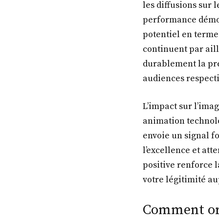
les diffusions sur 
performance démon
potentiel en terme
continuent par ail
durablement la pré
audiences respecti
L’impact sur l’ima
animation technol
envoie un signal f
l’excellence et att
positive renforce l
votre légitimité au
Comment org