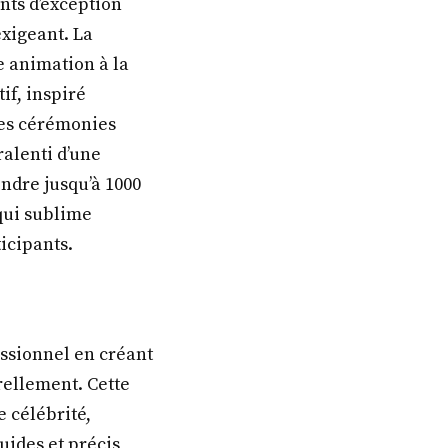
nts d’exception
xigeant. La
 animation à la
if, inspiré
ses cérémonies
alenti d’une
ndre jusqu’à 1000
qui sublime
icipants.
ssionnel en créant
rellement. Cette
 célébrité,
uides et précis