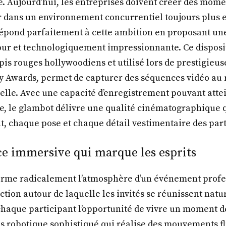
ue. Aujourd’hui, les entreprises doivent créer des mome
 dans un environnement concurrentiel toujours plus e
épond parfaitement à cette ambition en proposant une
our et technologiquement impressionnante. Ce disposit
pis rouges hollywoodiens et utilisé lors de prestigieu
Awards, permet de capturer des séquences vidéo au r
elle. Avec une capacité d’enregistrement pouvant attei
e, le glambot délivre une qualité cinématographique 
 chaque pose et chaque détail vestimentaire des part
e immersive qui marque les esprits
orme radicalement l’atmosphère d’un événement profe
ction autour de laquelle les invités se réunissent natu
chaque participant l’opportunité de vivre un moment de
s robotique sophistiqué qui réalise des mouvements fl