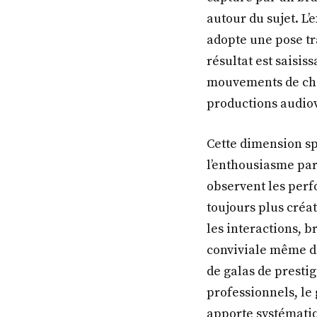
autour du sujet. L’
adopte une pose tr
résultat est saisis
mouvements de che
productions audiov
Cette dimension s
l’enthousiasme parm
observent les perf
toujours plus créat
les interactions, b
conviviale même dan
de galas de presti
professionnels, le
apporte systémati