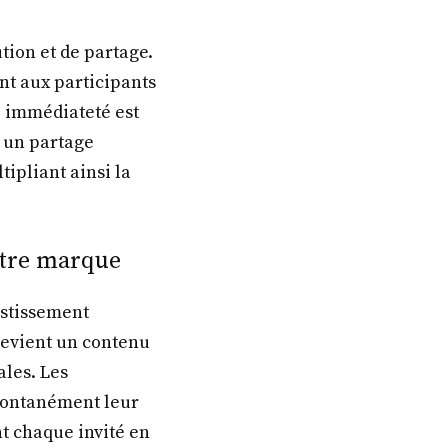
tion et de partage.
nt aux participants
e immédiateté est
t un partage
ipliant ainsi la
otre marque
estissement
devient un contenu
ales. Les
spontanément leur
t chaque invité en